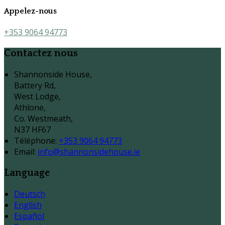
Appelez-nous
+353 9064 94773
Contactez nous
Shannonside House,
Battery Rd,
West Lodge,
Athlone,
Co. Westmeath,
N37 HF67
Téléphone
:
+353 9064 94773
Email:
info@shannonsidehouse.ie
Language
Deutsch
English
Español