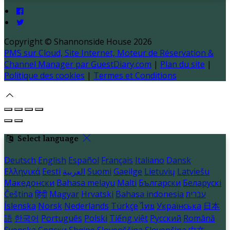
Copyright ©
Shannonside House 2026
PMS sur Cloud, Site Internet, Moteur de Réservation &
Channel Manager par GuestDiary.com
|
Plan du site
|
Politique des cookies
|
Termes et Conditions
Select language
Deutsch
English
Español
Français
Italiano
Dansk
Ελληνικά
Eesti
العربية
Suomi
Gaeilge
Lietuvių
Latviešu
Македонски
Bahasa melayu
Malti
Български
Беларускі
Čeština
हिंदी
Magyar
Hrvatski
Bahasa indonesia
עברית
Íslenska
Norsk
Nederlands
Türkçe
ไทย
Українська
日本
語
한국어
Português
Polski
Tiếng việt
Русский
Română
Svenska
Српски
Shqipe
Slovenščina
Slovenčina
中文