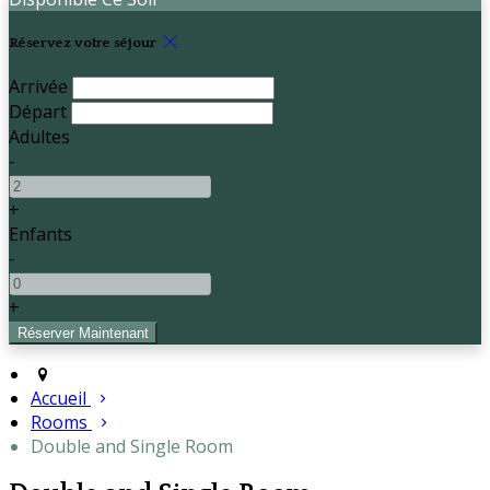
Réservez votre séjour
Arrivée
Départ
Adultes
-
+
Enfants
-
+
Accueil
Rooms
Double and Single Room