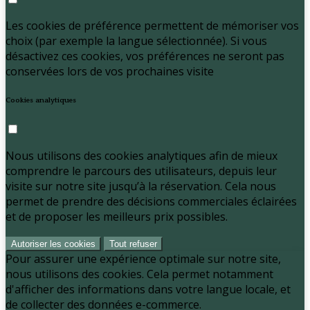
Les cookies de préférence permettent de mémoriser vos
choix (par exemple la langue sélectionnée). Si vous
désactivez ces cookies, vos préférences ne seront pas
conservées lors de vos prochaines visite
Cookies analytiques
Nous utilisons des cookies analytiques afin de mieux
comprendre le parcours des utilisateurs, depuis leur
visite sur notre site jusqu’à la réservation. Cela nous
permet de prendre des décisions commerciales éclairées
et de proposer les meilleurs prix possibles.
Autoriser les cookies
Tout refuser
Pour assurer une expérience optimale sur notre site,
nous utilisons des cookies. Cela permet notamment
d'afficher des informations dans votre langue locale, et
de collecter des données e-commerce.